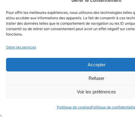
Gérer le consentement
Pour offrir les meilleures expériences, nous utilisons des technologies telles
et/ou accéder aux informations des appareils. Le fait de consentir à ces tec
traiter des données telles que le comportement de navigation ou les ID uniques
consentir ou de retirer son consentement peut avoir un effet négatif sur certa
fonctions.
Lk.
/
In.
/
TT.
/
Tw.
/
Fb.
/
Pi.
Gérer les services
Accepter
En remote
Wilfrid EVE.
contact@metastrategie.fr
+33 6 49 02 70
Refuser
47
Voir les préférences
Politique de cookies
Politique de confidentialit
Demande de contact